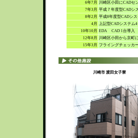
6年7月
川崎区小田にCADセ
7年3月
平成７年度型CADシ
8年2月
平成8年度型CADシ
4月
上記型CADシステム
10年10月
EDA CAD 1台導入
12年8月
川崎区小田から京町
15年3月
フライングチェッカ
川崎市 渡田女子寮